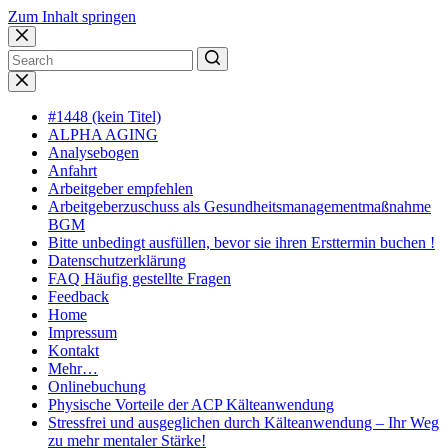
Zum Inhalt springen
No
results
#1448 (kein Titel)
ALPHA AGING
Analysebogen
Anfahrt
Arbeitgeber empfehlen
Arbeitgeberzuschuss als Gesundheitsmanagementmaßnahme
BGM
Bitte unbedingt ausfüllen, bevor sie ihren Ersttermin buchen !
Datenschutzerklärung
FAQ Häufig gestellte Fragen
Feedback
Home
Impressum
Kontakt
Mehr…
Onlinebuchung
Physische Vorteile der ACP Kälteanwendung
Stressfrei und ausgeglichen durch Kälteanwendung – Ihr Weg
zu mehr mentaler Stärke!