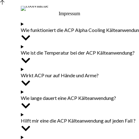
Z
u
Impressum
m
I
n
Wie funktioniert die ACP Alpha Cooling Kälteanwendu
h
a
l
t
Wie ist die Temperatur bei der ACP Kälteanwendung?
s
p
r
i
Wirkt ACP nur auf Hände und Arme?
n
g
e
n
Wie lange dauert eine ACP Kälteanwendung?
Hilft mir eine die ACP Kälteanwendung auf jeden Fall ?